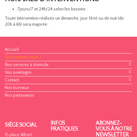
7jours/7 et 24h/24 selon les besoins
Toute intervention réalisée un dimanche, jour férié ou de nuit (de
20h à 6h) sera majorée.
Accueil
Qui sommes nous ?
Nos services à domicile
Vos avantages
Contact
Nos bureaux
Nos partenaires
INFOS
ABONNEZ-
SIÈGE SOCIAL
PRATIQUES
VOUS À NOTRE
NEWSLETTER
15 place Albert